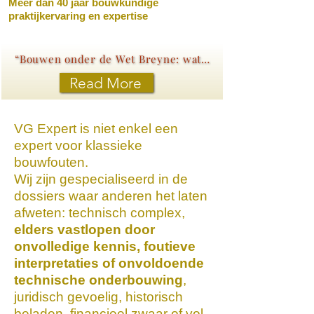
Meer dan 40 jaar bouwkundige
praktijkervaring en expertise
“Bouwen onder de Wet Breyne: wat elke koper moet weten”
Read More
VG Expert is niet enkel een
expert voor klassieke
bouwfouten.
Wij zijn gespecialiseerd in de
dossiers waar anderen het laten
afweten: technisch complex,
elders vastlopen door
onvolledige kennis, foutieve
interpretaties of onvoldoende
technische onderbouwing
,
juridisch gevoelig, historisch
beladen, financieel zwaar of vol