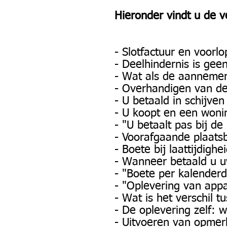
Hieronder vindt u de ve
- Slotfactuur en voorl
- Deelhindernis is ge
- Wat als de aannemer 
- Overhandigen van de 
- U betaald in schijv
- U koopt en een woni
- "U betaalt pas bij de 
- Voorafgaande plaats
- Boete bij laattijdighe
- Wanneer betaald u u
- "Boete per kalender
- "Oplevering van app
- Wat is het verschil 
- De oplevering zelf:
- Uitvoeren van opmerk