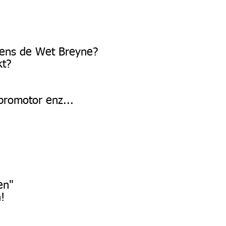
lgens de Wet Breyne?
kt?
promotor enz...
en"
n!