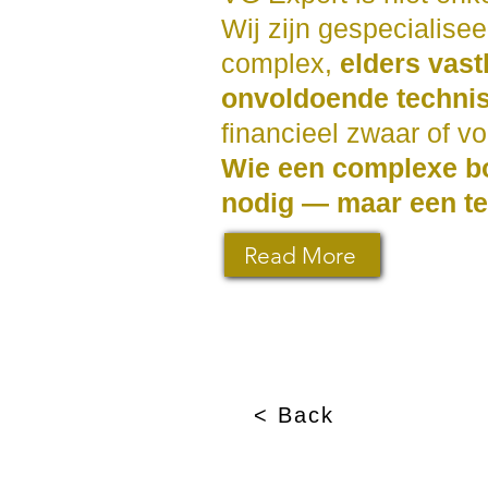
Wij zijn gespecialise
complex,
elders vast
onvoldoende techni
financieel zwaar of vo
Wie een complexe bo
nodig — maar een te
Read More
< Back