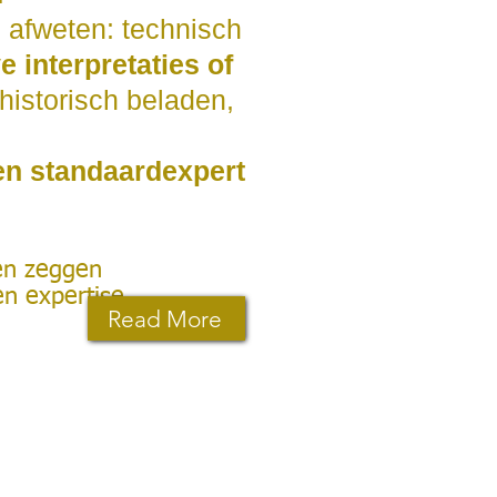
n afweten: technisch
 interpretaties of
 historisch beladen,
en standaardexpert
en zeggen
n expertise.
Read More