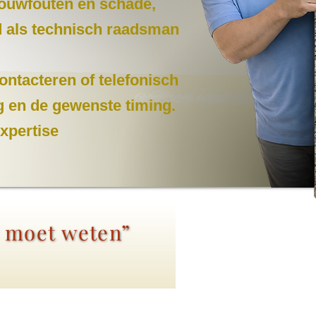
 bouwfouten en schade,
nd als technisch raadsman
ontacteren of telefonisch
g en de gewenste timing.
expertise
r moet weten”
.