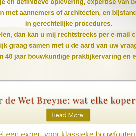
ige en definitieve oplevering, expertise van
len met aannemers of architecten, en bijsta
in gerechtelijke procedures.
len, dan kan u mij rechtstreeks per e-mail c
ekijk graag samen met u de aard van uw vraa
n 40 jaar bouwkundige praktijkervaring en 
 de Wet Breyne: wat elke kope
Read More
el een expert voor klassieke bouwfouten