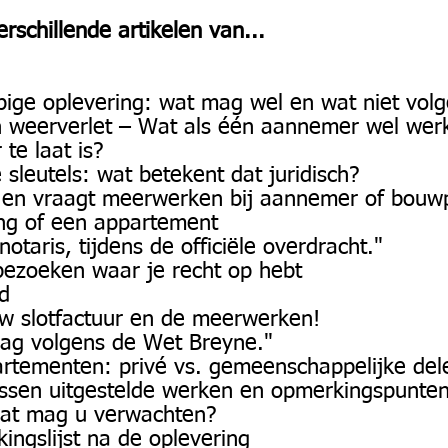
rschillende artikelen van...
opige oplevering: wat mag wel en wat niet vo
en weerverlet – Wat als één aannemer wel wer
te laat is?
sleutels: wat betekent dat juridisch?
en en vraagt meerwerken bij aannemer of bouw
ng of een appartement
notaris, tijdens de officiële overdracht."
bezoeken waar je recht op hebt
id
w slotfactuur en de meerwerken!
dag volgens de Wet Breyne."
artementen: privé vs. gemeenschappelijke del
tussen uitgestelde werken en opmerkingspunte
 wat mag u verwachten?
ingslijst na de oplevering