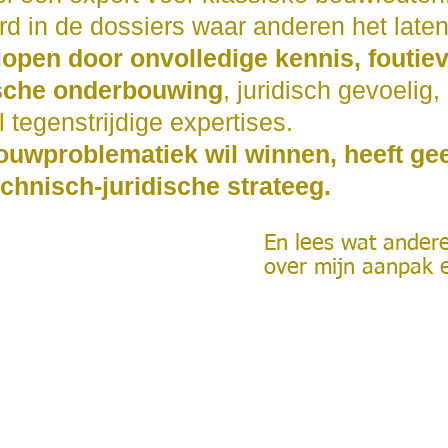
erd in de dossiers waar anderen het late
lopen door onvolledige kennis, foutieve
sche onderbouwing
, juridisch gevoelig,
l tegenstrijdige expertises.
uwproblematiek wil winnen, heeft ge
chnisch-juridische strateeg.
En lees wat ander
over mijn aanpak e