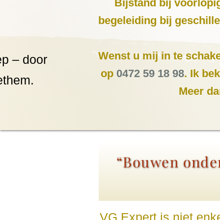
Bijstand bij voorlop
begeleiding bij geschil
Wenst u mij in te schake
p – door
op
0472 59 18 98
. Ik b
ethem.
Meer da
“Bouwen onder
VG Expert is niet enk