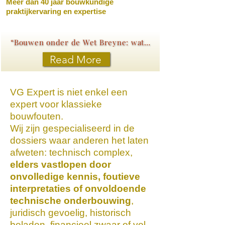
Meer dan 40 jaar bouwkundige
praktijkervaring en expertise
“Bouwen onder de Wet Breyne: wat elke koper moet weten”
Read More
VG Expert is niet enkel een
expert voor klassieke
bouwfouten.
Wij zijn gespecialiseerd in de
dossiers waar anderen het laten
afweten: technisch complex,
elders vastlopen door
onvolledige kennis, foutieve
interpretaties of onvoldoende
technische onderbouwing
,
juridisch gevoelig, historisch
beladen, financieel zwaar of vol