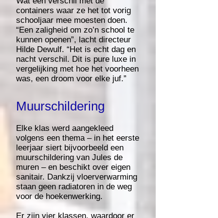
Wat een verschil met de
containers waar ze het tot vorig
schooljaar mee moesten doen.
“Een zaligheid om zo’n school te
kunnen openen”, lacht directeur
Hilde Dewulf. “Het is echt dag en
nacht verschil. Dit is pure luxe in
vergelijking met hoe het voorheen
was, een droom voor elke juf.”
Muurschildering
Elke klas werd aangekleed
volgens een thema – in het eerste
leerjaar siert bijvoorbeeld een
muurschildering van Jules de
muren – en beschikt over eigen
sanitair. Dankzij vloerverwarming
staan geen radiatoren in de weg
voor de hoekenwerking.
Er zijn vier klassen, waardoor er