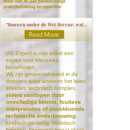
Meer dan 40 jaar bouwkundige
praktijkervaring en expertise
“Bouwen onder de Wet Breyne: wat elke koper moet weten”
Read More
VG Expert is niet enkel een
expert voor klassieke
bouwfouten.
Wij zijn gespecialiseerd in de
dossiers waar anderen het laten
afweten: technisch complex,
elders vastlopen door
onvolledige kennis, foutieve
interpretaties of onvoldoende
technische onderbouwing
,
juridisch gevoelig, historisch
beladen, financieel zwaar of vol