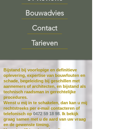
Bouwadvies
Contact
Tarieven
Bijstand bij voorlopige en definitieve
oplevering, expertise van bouwfouten en
schade, begeleiding bij geschillen met
aannemers of architecten, en bijstand als
technisch raadsman in gerechtelijke
procedures.
Wenst u mij in te schakelen, dan kan u mij
rechtstreeks per e-mail contacteren of
telefonisch op
0472 59 18 98
. Ik bekijk
graag samen met u de aard van uw vraag
en de gewenste timing.