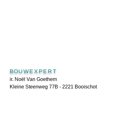
BO
UWEXPERT
ir. Noël Van Goethem
Kleine Steenweg 77B - 2221 Booischot
Belgium (België)
BE0677 796 606
Contact:0472/59.18.98
info@vgexpert.com