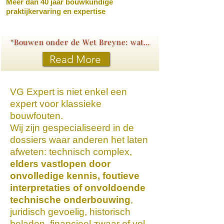
Meer dan 40 jaar bouwkundige
praktijkervaring en expertise
“Bouwen onder de Wet Breyne: wat elke koper moet weten”
Read More
VG Expert is niet enkel een
expert voor klassieke
bouwfouten.
Wij zijn gespecialiseerd in de
dossiers waar anderen het laten
afweten: technisch complex,
elders vastlopen door
onvolledige kennis, foutieve
interpretaties of onvoldoende
technische onderbouwing
,
juridisch gevoelig, historisch
beladen, financieel zwaar of vol