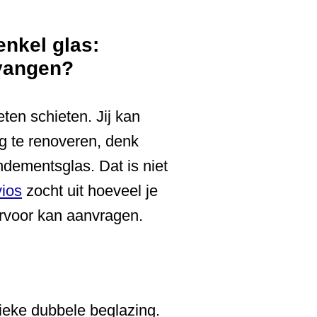
enkel glas:
rvangen?
ten schieten. Jij kan
g te renoveren, denk
ndementsglas. Dat is niet
vios
zocht uit hoeveel je
rvoor kan aanvragen.
ieke dubbele beglazing.