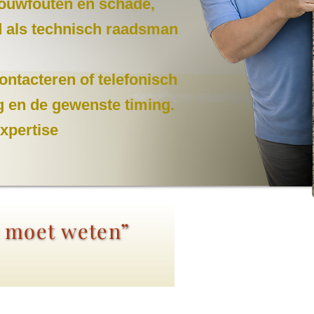
 bouwfouten en schade,
nd als technisch raadsman
ontacteren of telefonisch
g en de gewenste timing.
expertise
r moet weten”
.