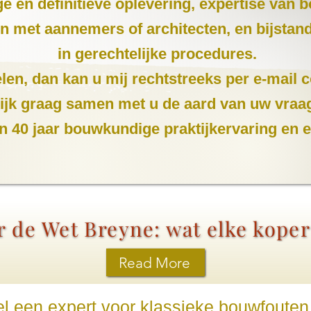
ige en definitieve oplevering, expertise van
len met aannemers of architecten, en bijsta
in gerechtelijke procedures.
len, dan kan u mij rechtstreeks per e-mail c
ekijk graag samen met u de aard van uw vraa
n 40 jaar bouwkundige praktijkervaring en 
 de Wet Breyne: wat elke kope
Read More
el een expert voor klassieke bouwfouten