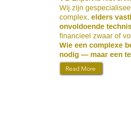
Wij zijn gespecialise
complex,
elders vast
onvoldoende techni
financieel zwaar of vo
Wie een complexe bo
nodig — maar een te
Read More