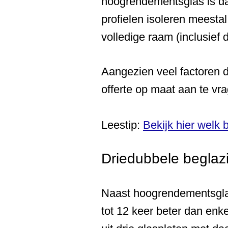
hoogrendementsglas is da
profielen isoleren meesta
volledige raam (inclusief 
Aangezien veel factoren 
offerte op maat aan te vr
Leestip:
Bekijk hier welk 
Driedubbele beglazi
Naast hoogrendementsglas 
tot 12 keer beter dan enk