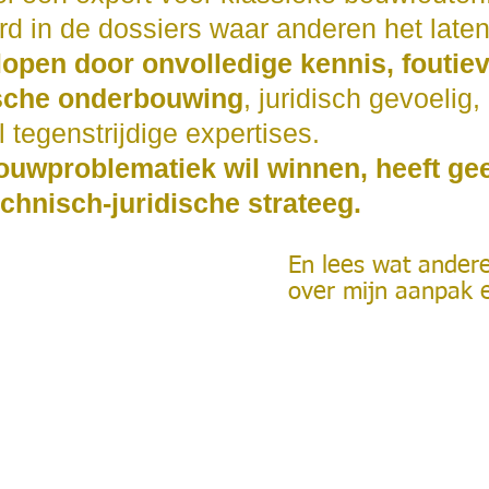
erd in de dossiers waar anderen het late
lopen door onvolledige kennis, foutieve
sche onderbouwing
, juridisch gevoelig,
l tegenstrijdige expertises.
uwproblematiek wil winnen, heeft ge
chnisch-juridische strateeg.
En lees wat ander
over mijn aanpak e