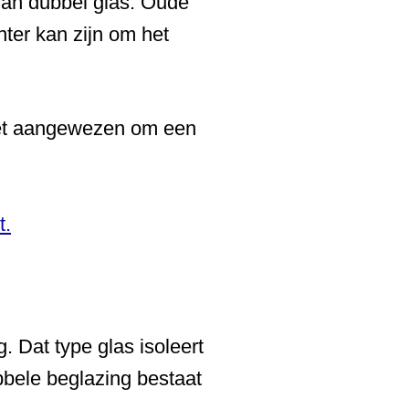
van dubbel glas. Oude
nter kan zijn om het
het aangewezen om een
t.
 Dat type glas isoleert
bbele beglazing bestaat