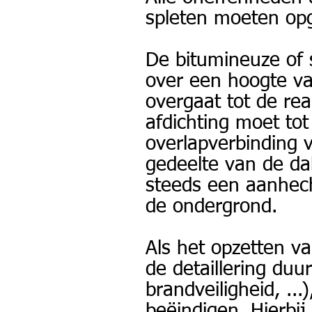
spleten moeten opg
De bitumineuze of 
over een hoogte v
overgaat tot de rea
afdichting moet to
overlapverbinding 
gedeelte van de da
steeds een aanhec
de ondergrond.
Als het opzetten v
de detaillering duur
brandveiligheid, ..
beëindigen. Hierbi