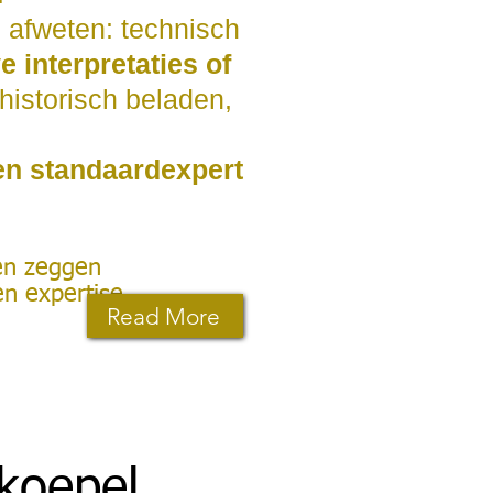
n afweten: technisch
 interpretaties of
 historisch beladen,
en standaardexpert
en zeggen
n expertise.
Read More
koepel.