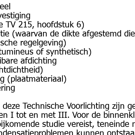
eel
estiging
e TV 215, hoofdstuk 6)
atie (waarvan de dikte afgestemd di
sche regelgeving)
itumineus of synthetisch)
bare afdichting
htdichtheid)
g (plaatmateriaal)
ring
n deze Technische Voorlichting zijn g
n I tot en met III. Voor de binnenkl
ijkomende studie vereist, teneinde 
densatieproblemen kunnen ontstaan