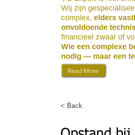
Wij zijn gespecialise
complex,
elders vast
onvoldoende techni
financieel zwaar of vo
Wie een complexe bo
nodig — maar een te
Read More
< Back
Opstand bij