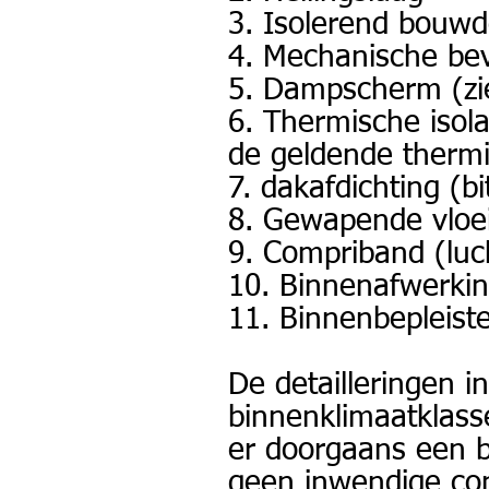
3. Isolerend bouwd
4. Mechanische bev
5. Dampscherm (zi
6. Thermische isol
de geldende thermi
7. dakafdichting (b
8. Gewapende vloei
9. Compriband (luc
10. Binnenafwerkin
11. Binnenbepleiste
De detailleringen i
binnenklimaatklasse
er doorgaans een b
geen inwendige con