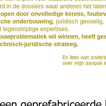
erd in de dossiers waar anderen het late
lopen door onvolledige kennis, foutieve
sche onderbouwing
, juridisch gevoelig,
l tegenstrijdige expertises.
uwproblematiek wil winnen, heeft ge
chnisch-juridische strateeg.
En lees wat ander
over mijn aanpak e
 een geprefabriceerde 