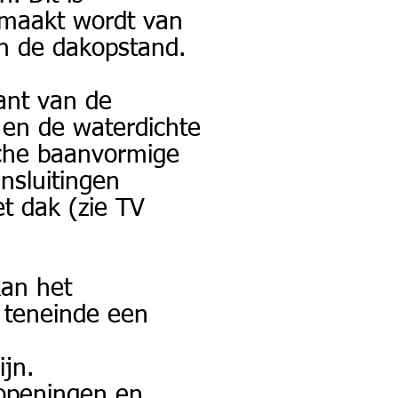
gemaakt wordt van
in de dakopstand.
ant van de
 en de waterdichte
sche baanvormige
nsluitingen
t dak (zie TV
kan het
n teneinde een
ijn.
 openingen en