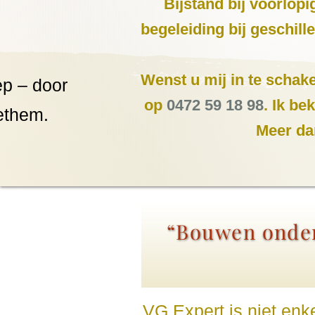
Bijstand bij voorlop
begeleiding bij geschil
Wenst u mij in te schake
p – door
op
0472 59 18 98
. Ik b
ethem.
Meer da
“Bouwen onder
VG Expert is niet enk