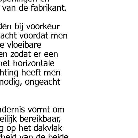
 van de fabrikant.
den bij voorkeur
racht voordat men
De vloeibare
en zodat er een
et horizontale
chting heeft men
nodig, ongeacht
indernis vormt om
ilijk bereikbaar,
ng op het dakvlak
rheid van de beide