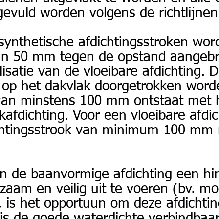
evuld worden volgens de richtlijnen
synthetische afdichtingsstroken wor
an 50 mm tegen de opstand aangeb
lisatie van de vloeibare afdichting. 
t op het dakvlak doorgetrokken word
van minstens 100 mm ontstaat met h
kafdichting. Voor een vloeibare afdi
htingsstrook van minimum 100 mm 
an de baanvormige afdichting een h
zaam en veilig uit te voeren (bv. moe
.), is het opportuun om deze afdichti
j is de goede waterdichte verbindbaa