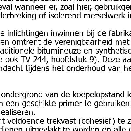
eval wanneer er, zoal hier, gebruik
erbreking of isolerend metselwerk 
 inlichtingen inwinnen bij de fabrik
ngen omtrent de verenigbaarheid met
traditionele bitumineuze en syntheti
ie ook TV 244, hoofdstuk 9). Deze aa
ndacht tijdens het onderhoud van he
 ondergrond van de koepelopstand 
om een geschikte primer te gebruike
ealiseren.
 voldoende trekvast (cohesief) te z
dienen uitgevlakt te worden en alle