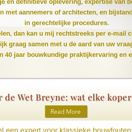
ige en definitieve oplevering, expertise van
len met aannemers of architecten, en bijsta
in gerechtelijke procedures.
len, dan kan u mij rechtstreeks per e-mail c
ekijk graag samen met u de aard van uw vraa
n 40 jaar bouwkundige praktijkervaring en 
 de Wet Breyne: wat elke kope
Read More
el een expert voor klassieke bouwfouten