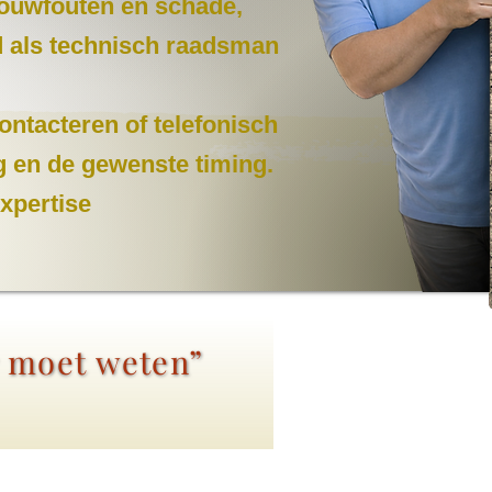
 bouwfouten en schade,
nd als technisch raadsman
ontacteren of telefonisch
g en de gewenste timing.
expertise
r moet weten”
.