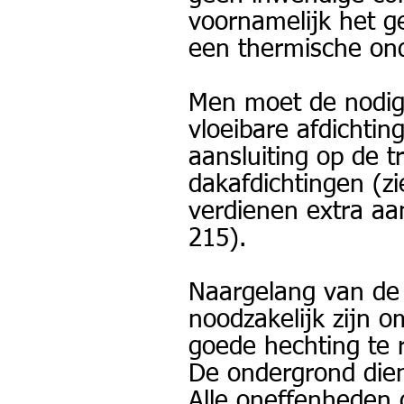
voornamelijk het g
een thermische ond
Men moet de nodige
vloeibare afdichti
aansluiting op de 
dakafdichtingen (z
verdienen extra aa
215).
Naargelang van de
noodzakelijk zijn 
goede hechting te r
De ondergrond dient
Alle oneffenheden 