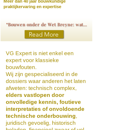
Meer dan 40 jaar bouwkundige
praktijkervaring en expertise
“Bouwen onder de Wet Breyne: wat elke koper moet weten”
Read More
VG Expert is niet enkel een
expert voor klassieke
bouwfouten.
Wij zijn gespecialiseerd in de
dossiers waar anderen het laten
afweten: technisch complex,
elders vastlopen door
onvolledige kennis, foutieve
interpretaties of onvoldoende
technische onderbouwing
,
juridisch gevoelig, historisch
beladen, financieel zwaar of vol