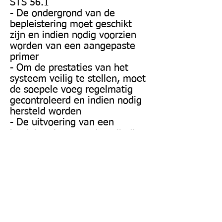
STS 56.1
- De ondergrond van de
bepleistering moet geschikt
zijn en indien nodig voorzien
worden van een aangepaste
primer
- Om de prestaties van het
systeem veilig te stellen, moet
de soepele voeg regelmatig
gecontroleerd en indien nodig
hersteld worden
- De uitvoering van een
bepleistering over de volledige
omtrek van de dagopening
(d.w.z. ook onder het tablet)
kan de prestaties van het
systeem ten goede komen.
Next
Previous