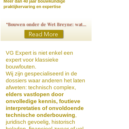
Meer dan 40 jaar bouwkundige
praktijkervaring en expertise
“Bouwen onder de Wet Breyne: wat elke koper moet weten”
Read More
VG Expert is niet enkel een
expert voor klassieke
bouwfouten.
Wij zijn gespecialiseerd in de
dossiers waar anderen het laten
afweten: technisch complex,
elders vastlopen door
onvolledige kennis, foutieve
interpretaties of onvoldoende
technische onderbouwing
,
juridisch gevoelig, historisch
beladen, financieel zwaar of vol