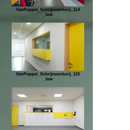
VanPoppel_Schrijnwerkerij_114
_low
VanPoppel_Schrijnwerkerij_115
_low