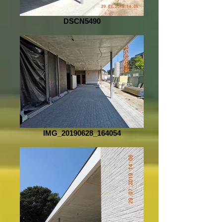
DSCN5490
IMG_20190628_164054