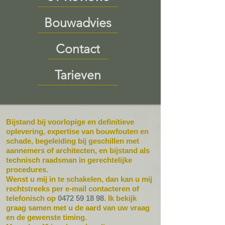
Bouwadvies
Contact
Tarieven
Bijstand bij voorlopige en definitieve
oplevering, expertise van bouwfouten en
schade, begeleiding bij geschillen met
aannemers of architecten, en bijstand als
technisch raadsman in gerechtelijke
procedures.
Wenst u mij in te schakelen, dan kan u mij
rechtstreeks per e-mail contacteren of
telefonisch op
0472 59 18 98
. Ik bekijk
graag samen met u de aard van uw vraag
en de gewenste timing.