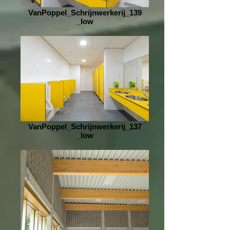
VanPoppel_Schrijnwerkerij_139
_low
VanPoppel_Schrijnwerkerij_137
_low