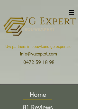
Uw partners in bouwkundige expertise
info@vgexpert.com
0472 59 18 98
Home
81 Reviews