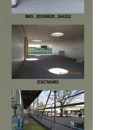
IMG_20190628_164152
DSCN5481