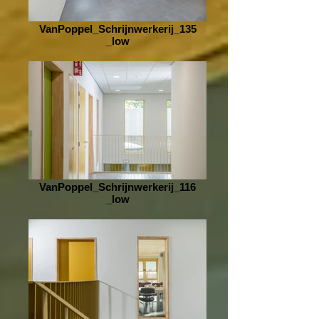
VanPoppel_Schrijnwerkerij_135
_low
VanPoppel_Schrijnwerkerij_116
_low