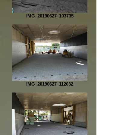
IMG_20190627_103735
IMG_20190627_112032