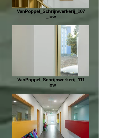
VanPoppel_Schrijnwerkerij_107
_low
VanPoppel_Schrijnwerkerij_111
_low