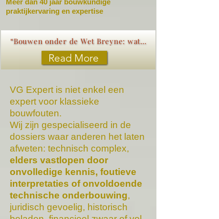
Meer dan 40 jaar bouwkundige
praktijkervaring en expertise
“Bouwen onder de Wet Breyne: wat elke koper moet weten”
Read More
VG Expert is niet enkel een
expert voor klassieke
bouwfouten.
Wij zijn gespecialiseerd in de
dossiers waar anderen het laten
afweten: technisch complex,
elders vastlopen door
onvolledige kennis, foutieve
interpretaties of onvoldoende
technische onderbouwing
,
juridisch gevoelig, historisch
beladen, financieel zwaar of vol