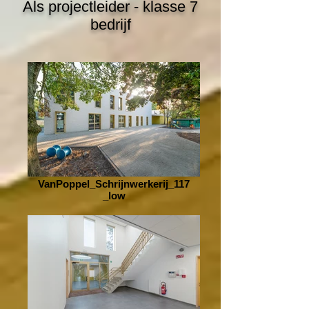
Als projectleider - klasse 7
bedrijf
VanPoppel_Schrijnwerkerij_117
_low