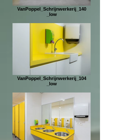
VanPoppel_Schrijnwerkerij_140
_low
VanPoppel_Schrijnwerkerij_104
_low