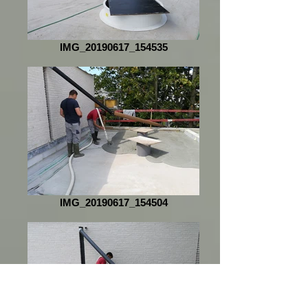
IMG_20190617_154535
IMG_20190617_154504