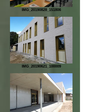
IMG_20190828_151806
IMG_20190621_100009