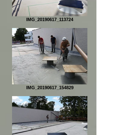
IMG_20190617_113724
IMG_20190617_154829