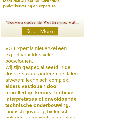
Meer dan 40 jaar bouwkundige
praktijkervaring en expertise
“Bouwen onder de Wet Breyne: wat elke koper moet weten”
Read More
VG Expert is niet enkel een
expert voor klassieke
bouwfouten.
Wij zijn gespecialiseerd in de
dossiers waar anderen het laten
afweten: technisch complex,
elders vastlopen door
onvolledige kennis, foutieve
interpretaties of onvoldoende
technische onderbouwing
,
juridisch gevoelig, historisch
beladen, financieel zwaar of vol