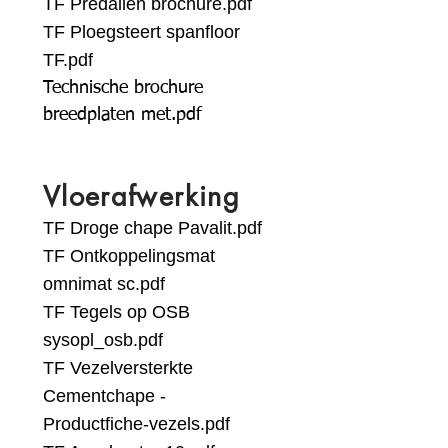
TF Predallen brochure.pdf
TF Ploegsteert spanfloor
TF.pdf
Technische brochure
breedplaten met.pdf
Vloerafwerking
TF Droge chape Pavalit.pdf
TF Ontkoppelingsmat
omnimat sc.pdf
TF Tegels op OSB
sysopl_osb.pdf
TF Vezelversterkte
Cementchape -
Productfiche-vezels.pdf