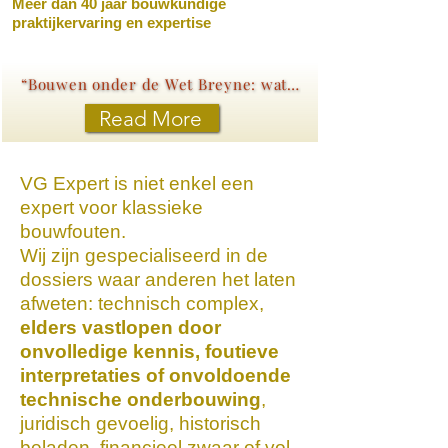
Meer dan 40 jaar bouwkundige
praktijkervaring en expertise
“Bouwen onder de Wet Breyne: wat elke koper moet weten”
Read More
VG Expert is niet enkel een
expert voor klassieke
bouwfouten.
Wij zijn gespecialiseerd in de
dossiers waar anderen het laten
afweten: technisch complex,
elders vastlopen door
onvolledige kennis, foutieve
interpretaties of onvoldoende
technische onderbouwing
,
juridisch gevoelig, historisch
beladen, financieel zwaar of vol