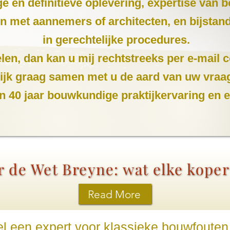
ige en definitieve oplevering, expertise van
len met aannemers of architecten, en bijsta
in gerechtelijke procedures.
len, dan kan u mij rechtstreeks per e-mail c
ekijk graag samen met u de aard van uw vraa
n 40 jaar bouwkundige praktijkervaring en 
 de Wet Breyne: wat elke kope
Read More
el een expert voor klassieke bouwfouten