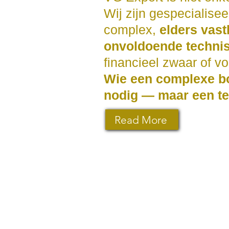
Wij zijn gespecialise
complex,
elders vast
onvoldoende techni
financieel zwaar of vo
Wie een complexe bo
nodig — maar een te
Read More