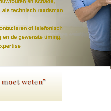
 bouwfouten en schade,
nd als technisch raadsman
ontacteren of telefonisch
g en de gewenste timing.
expertise
r moet weten”
.