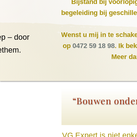
Bijstand bij voorlop
begeleiding bij geschil
Wenst u mij in te schake
p – door
op
0472 59 18 98
. Ik b
ethem.
Meer da
“Bouwen onder
VG Expert is niet enk