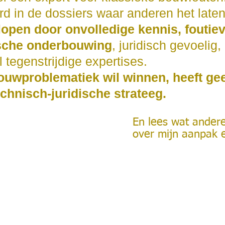
erd in de dossiers waar anderen het late
lopen door onvolledige kennis, foutieve
sche onderbouwing
, juridisch gevoelig,
l tegenstrijdige expertises.
uwproblematiek wil winnen, heeft ge
chnisch-juridische strateeg.
En lees wat ander
over mijn aanpak e