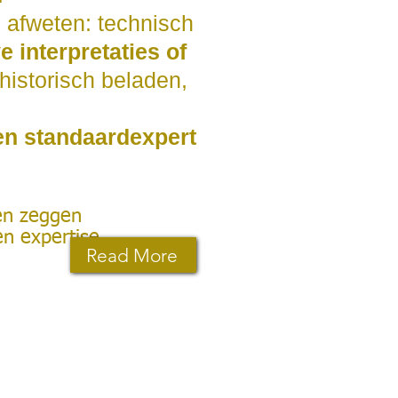
n afweten: technisch
 interpretaties of
 historisch beladen,
en standaardexpert
en zeggen
n expertise.
Read More